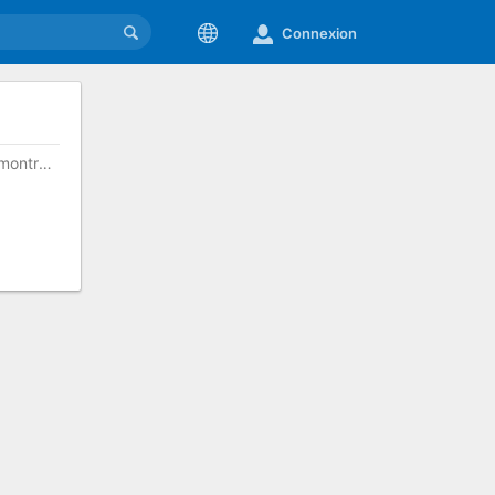
Connexion
alexandru.hanganu@umontreal.ca