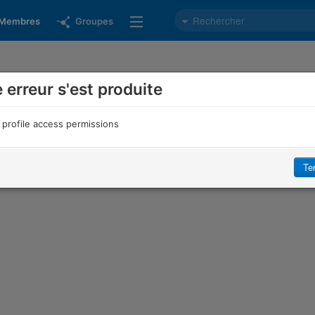
Membres
Groupes
 erreur s'est produite
d profile access permissions
Te