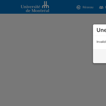
Réseau
Une
Invali