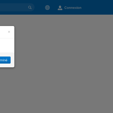
Connexion
×
rminé